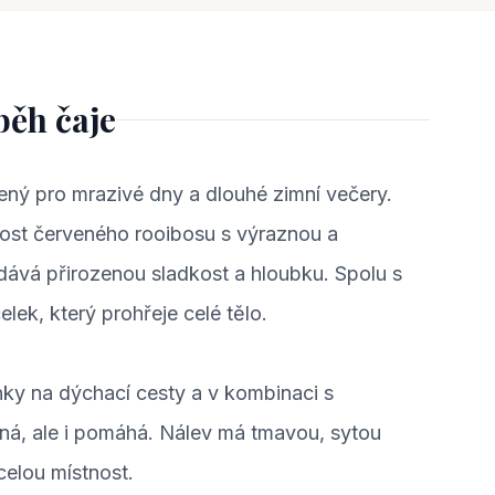
běh čaje
ořený pro mrazivé dny a dlouhé zimní večery.
ost červeného rooibosu s výraznou a
odává přirozenou sladkost a hloubku. Spolu s
ek, který prohřeje celé tělo.
nky na dýchací cesty a v kombinaci s
utná, ale i pomáhá. Nálev má tmavou, sytou
celou místnost.