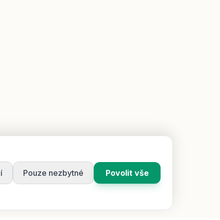
í
Pouze nezbytné
Povolit vše