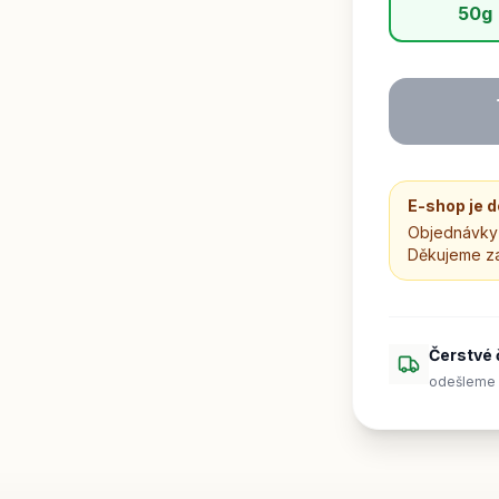
50g
E-shop je 
Objednávky 
Děkujeme z
Čerstvé 
odešleme 