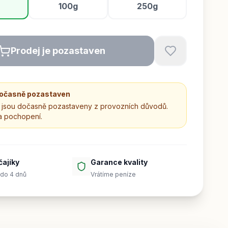
100g
250g
Prodej je pozastaven
dočasně pozastaven
jsou dočasně pozastaveny z provozních důvodů.
a pochopení.
čajíky
Garance kvality
do 4 dnů
Vrátíme peníze