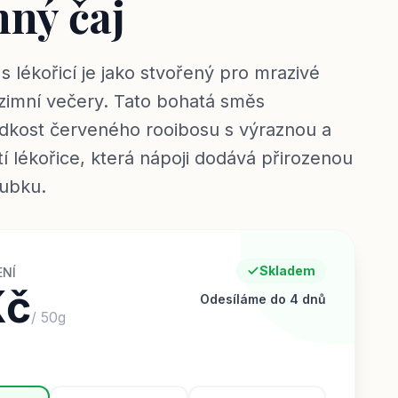
nný čaj
s lékořicí je jako stvořený pro mrazivé
zimní večery. Tato bohatá směs
dkost červeného rooibosu s výraznou a
í lékořice, která nápoji dodává přirozenou
oubku.
Skladem
ENÍ
Kč
Odesíláme do 4 dnů
/
50
g