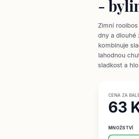
- byli
Zimní rooibos 
dny a dlouhé 
kombinuje sla
lahodnou chut
sladkost a hl
CENA ZA BAL
63 
MNOŽSTVÍ