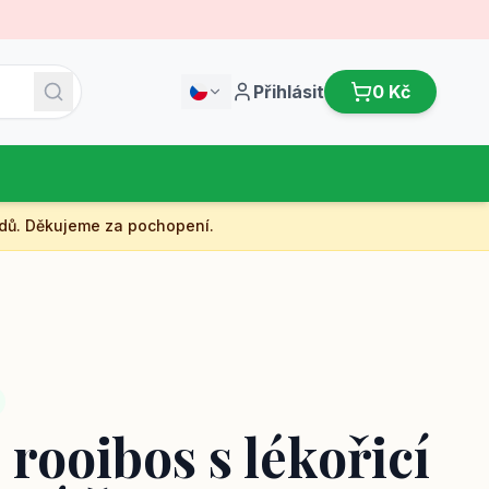
Přihlásit
0 Kč
dů. Děkujeme za pochopení.
rooibos s lékořicí