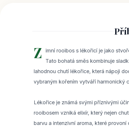
Pří
Z
imní rooibos s lékořicí je jako stv
Tato bohatá směs kombinuje sladk
lahodnou chutí lékořice, která nápoji d
vybraným kořením vytváří harmonický cel
Lékořice je známá svými příznivými úči
rooibosem vzniká elixír, který nejen ch
barvu a intenzivní aroma, které provoní 