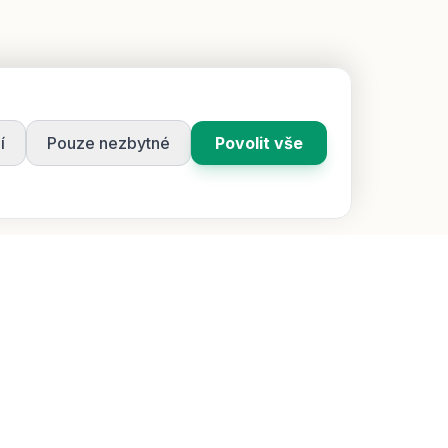
í
Pouze nezbytné
Povolit vše