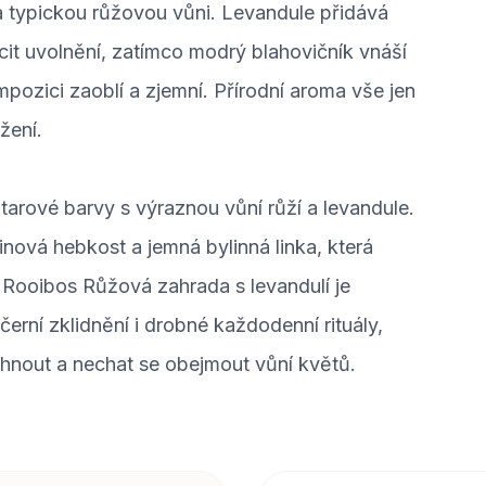
a typickou růžovou vůni. Levandule přidává
ocit uvolnění, zatímco modrý blahovičník vnáší
mpozici zaoblí a zjemní. Přírodní aroma vše jen
žení.
ntarové barvy s výraznou vůní růží a levandule.
tinová hebkost a jemná bylinná linka, která
 Rooibos Růžová zahrada s levandulí je
erní zklidnění i drobné každodenní rituály,
hnout a nechat se obejmout vůní květů.