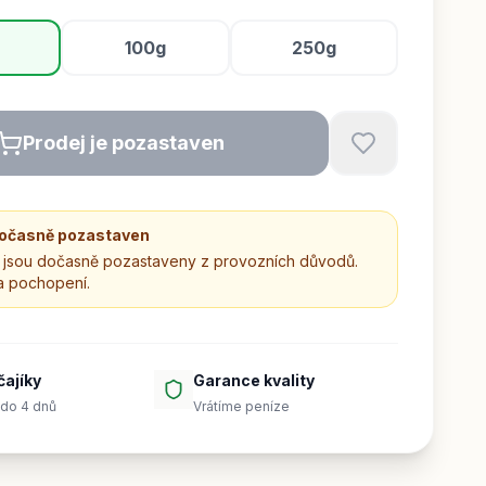
100g
250g
Prodej je pozastaven
dočasně pozastaven
jsou dočasně pozastaveny z provozních důvodů.
a pochopení.
čajíky
Garance kvality
do 4 dnů
Vrátíme peníze