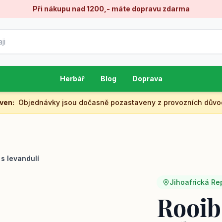
Při nákupu nad 1200,- máte dopravu zdarma
Herbář
Blog
Doprava
aven
:
Objednávky jsou dočasně pozastaveny z provozních důvo
s levandulí
Jihoafrická Re
Rooib