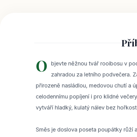
Pří
O
bjevte něžnou tvář rooibosu v po
zahradou za letního podvečera. Zá
přirozeně nasládlou, medovou chutí a úp
celodennímu popíjení i pro klidné večer
vytváří hladký, kulatý nálev bez hořkosti
Směs je doslova poseta poupátky růží a 