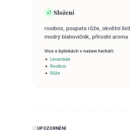
Složení
rooibos, poupata růže, okvětní líst
modrý blahovičník, přírodní aroma
Více o bylinkách v našem herbáři:
Levandule
Rooibos
Růže
UPOZORNĚNÍ