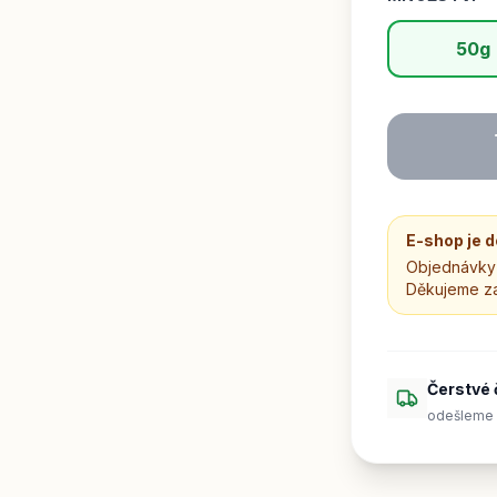
50g
E-shop je 
Objednávky 
Děkujeme z
Čerstvé 
odešleme 