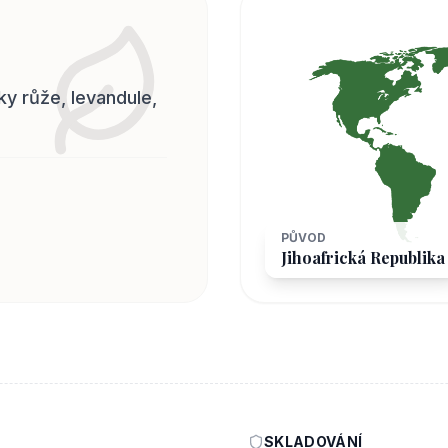
ky růže, levandule,
PŮVOD
Jihoafrická Republika
SKLADOVÁNÍ