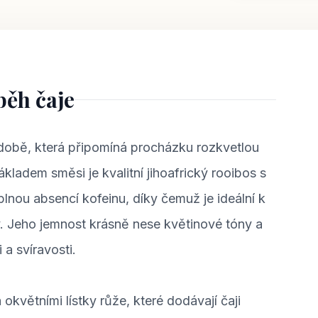
běh čaje
době, která připomíná procházku rozkvetlou
kladem směsi je kvalitní jihoafrický rooibos s
lnou absencí kofeinu, díky čemuž je ideální k
y. Jeho jemnost krásně nese květinové tóny a
 a svíravosti.
okvětními lístky růže, které dodávají čaji