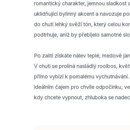
romantický charakter, jemnou sladkost 
uklidňující bylinný akcent a navozuje p
do chuti lehký svěží tón, který celou ko
podtrhuje, aniž by přebíjelo samotné slo
Po zalití získáte nálev teplé, medově ja
V chuti se prolíná nasládlý rooibos, kvě
přímo vybízí k pomalému vychutnávání.
ideálním čajem pro chvíle odpočinku, več
kdy chcete vypnout, zhluboka se nadec