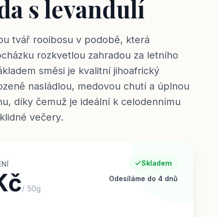
da s levandulí
u tvář rooibosu v podobě, která
cházku rozkvetlou zahradou za letního
ladem směsi je kvalitní jihoafrický
rozeně nasládlou, medovou chutí a úplnou
nu, díky čemuž je ideální k celodennímu
 klidné večery.
Skladem
ENÍ
Kč
Odesíláme do 4 dnů
/
50
g