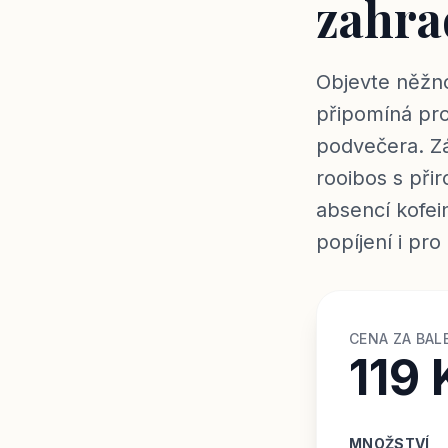
zahra
Objevte něžno
připomíná pro
podvečera. Zák
rooibos s při
absencí kofei
popíjení i pro
CENA ZA BAL
119 
MNOŽSTVÍ