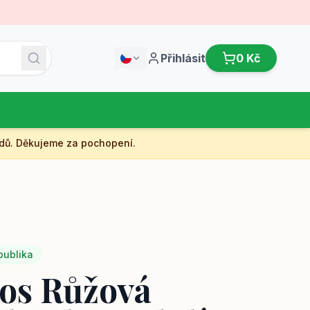
Přihlásit
0 Kč
dů. Děkujeme za pochopení.
publika
os Růžová