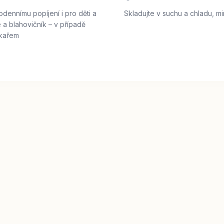
odennímu popíjení i pro děti a
Skladujte v suchu a chladu, m
 a blahovičník – v případě
ékařem