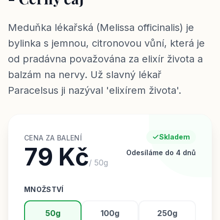
Meduňka lékařská (Melissa officinalis) je
bylinka s jemnou, citronovou vůní, která je
od pradávna považována za elixír života a
balzám na nervy. Už slavný lékař
Paracelsus ji nazýval 'elixírem života'.
Skladem
CENA ZA BALENÍ
79 Kč
Odesíláme do 4 dnů
/
50
g
MNOŽSTVÍ
50g
100g
250g