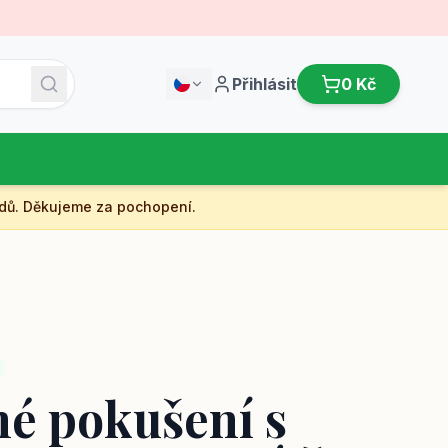
Přihlásit
0 Kč
dů. Děkujeme za pochopení.
é pokušení s