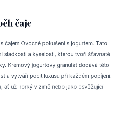
běh čaje
í s čajem Ovocné pokušení s jogurtem. Tato
 sladkostí a kyselostí, kterou tvoří šťavnaté
nky. Krémový jogurtový granulát dodává této
 a vytváří pocit luxusu při každém popíjení.
u, ať už horký v zimě nebo jako osvěžující