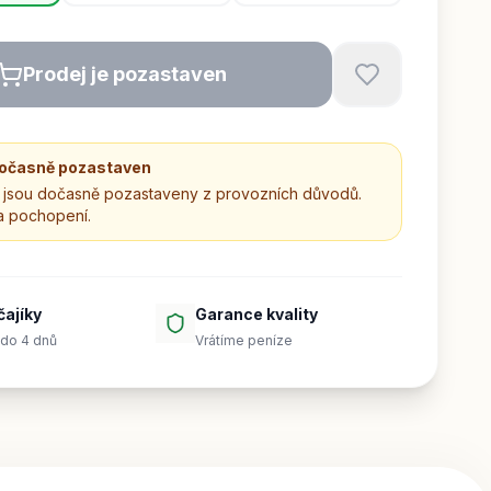
Prodej je pozastaven
dočasně pozastaven
jsou dočasně pozastaveny z provozních důvodů.
a pochopení.
čajíky
Garance kvality
do 4 dnů
Vrátíme peníze