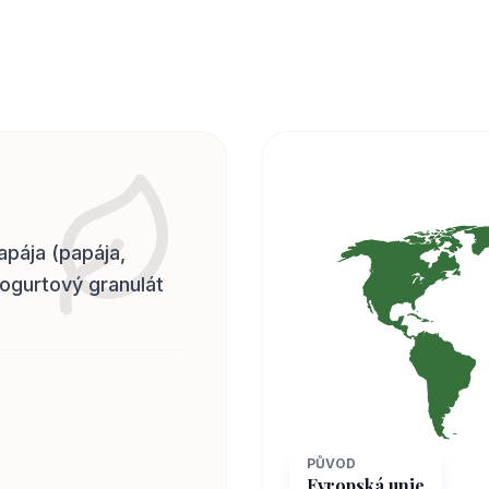
apája (papája,
jogurtový granulát
PŮVOD
Evropská unie