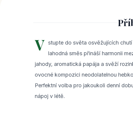
Pří
V
stupte do světa osvěžujících chut
lahodná směs přináší harmonii mezi
jahody, aromatická papája a svěží rozi
ovocné kompozici neodolatelnou hebkost
Perfektní volba pro jakoukoli denní dob
nápoj v létě.