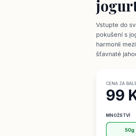
jogur
Vstupte do sv
pokušení s jo
harmonii mezi 
šťavnaté jaho
CENA ZA BAL
99 
MNOŽSTVÍ
50g