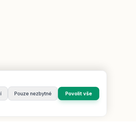
í
Pouze nezbytné
Povolit vše