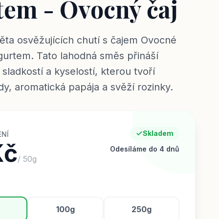
tem - Ovocný čaj
ěta osvěžujících chutí s čajem Ovocné
gurtem. Tato lahodná směs přináší
sladkostí a kyselostí, kterou tvoří
dy, aromatická papája a svěží rozinky.
Skladem
ENÍ
Kč
Odesíláme do 4 dnů
/
50
g
100g
250g