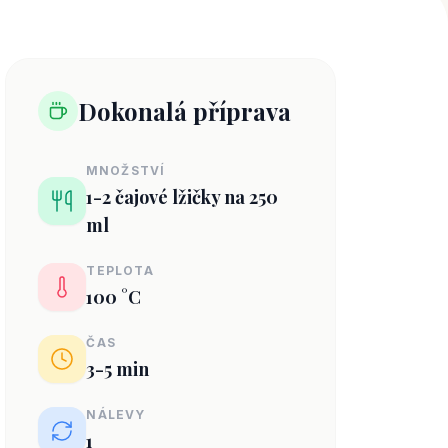
Dokonalá příprava
MNOŽSTVÍ
1-2 čajové lžičky na 250
ml
TEPLOTA
100 °C
ČAS
3-5 min
NÁLEVY
1