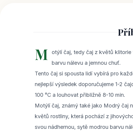
Pří
M
otýlí čaj, tedy čaj z květů klitor
barvu nálevu a jemnou chuť.
Tento čaj si spousta lidí vybírá pro kaž
nejlepší výsledek doporučujeme 1-2 čajo
100 °C a louhovat přibližně 8-10 min.
Motýlí čaj, známý také jako Modrý čaj neb
květů rostliny, která pochází z jihových
svou nádhernou, sytě modrou barvu nále