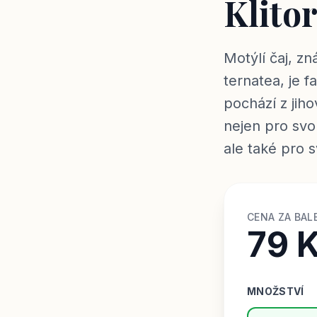
Klitor
Motýlí čaj, z
ternatea, je fa
pochází z jih
nejen pro sv
ale také pro 
CENA ZA BAL
79 
MNOŽSTVÍ