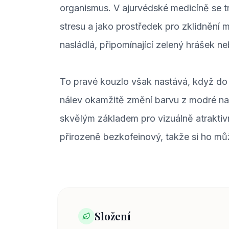
organismus. V ajurvédské medicíně se t
stresu a jako prostředek pro zklidnění m
nasládlá, připomínající zelený hrášek ne
To pravé kouzlo však nastává, když do 
nálev okamžitě změní barvu z modré na 
skvělým základem pro vizuálně atraktivn
přirozeně bezkofeinový, takže si ho m
Složení