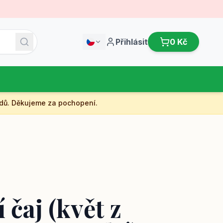
Přihlásit
0 Kč
dů. Děkujeme za pochopení.
 čaj (květ z