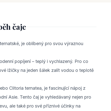
běh čaje
ie ternatské, je oblíbený pro svou výraznou
dodenní popíjení – teplý i vychlazený. Pro co
vé lžičky na jeden šálek zalít vodou o teplotě
o Clitoria ternatea, je fascinující nápoj z
odní Asie. Tento čaj je vyhledávaný nejen pro
vu, ale také pro své příznivé účinky na