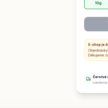
10g
E-shop je 
Objednávky 
Děkujeme z
Čerstvé 
odešleme 