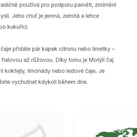
radičně používá pro podporu paměti, zmírnění
ysli. Jeho chuť je jemná, zemitá a lehce
bo kukuřici.
čaje přidáte pár kapek citronu nebo limetky –
fialovou až růžovou. Díky tomu je Motýlí čaj
í koktejly, limonády nebo ledové čaje. Je
ůžete vychutnat kdykoli během dne.