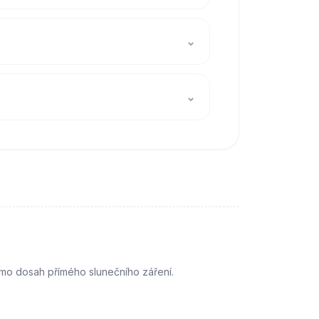
⌄
⌄
imo dosah přímého slunečního záření.