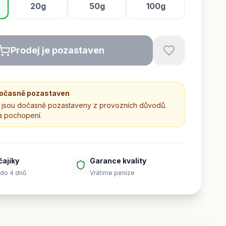
20g
50g
100g
Prodej je pozastaven
dočasně pozastaven
jsou dočasně pozastaveny z provozních důvodů.
a pochopení.
čajíky
Garance kvality
do 4 dnů
Vrátíme peníze