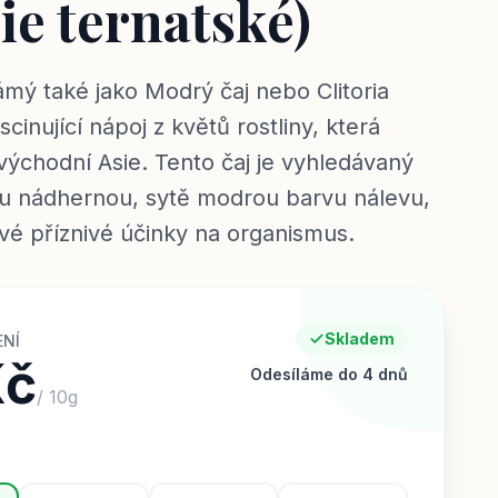
ie ternatské)
námý také jako Modrý čaj nebo Clitoria
scinující nápoj z květů rostliny, která
ovýchodní Asie. Tento čaj je vyhledávaný
ou nádhernou, sytě modrou barvu nálevu,
své příznivé účinky na organismus.
Skladem
ENÍ
Kč
Odesíláme do 4 dnů
/
10
g