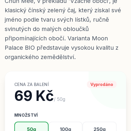
Chun Mee, v překladu 'Vzácné obočí', je
klasický čínský zelený čaj, který získal své
jméno podle tvaru svých lístků, ručně
svinutých do malých obloučků
připomínajících obočí. Varianta Moon
Palace BIO představuje vysokou kvalitu z
organického zemědělství.
CENA ZA BALENÍ
Vyprodáno
69 Kč
/
50
g
MNOŽSTVÍ
50
g
100
g
250
g