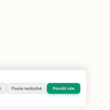
í
Pouze nezbytné
Povolit vše