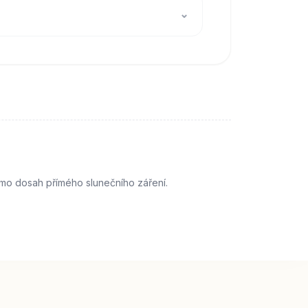
⌄
imo dosah přímého slunečního záření.