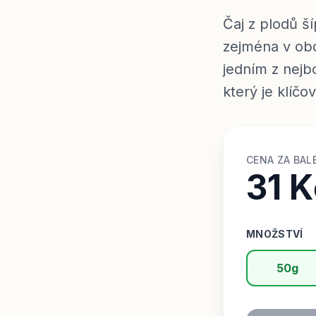
Čaj z plodů š
zejména v obd
jedním z nejb
který je klíčo
CENA ZA BAL
31 K
MNOŽSTVÍ
50g