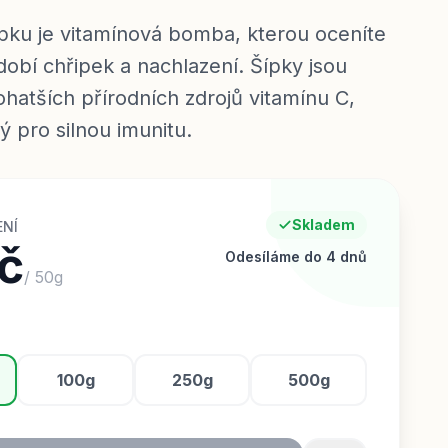
ípku je vitamínová bomba, kterou oceníte
obí chřipek a nachlazení. Šípky jsou
ohatších přírodních zdrojů vitamínu C,
vý pro silnou imunitu.
Skladem
ENÍ
č
Odesíláme do 4 dnů
/
50
g
100g
250g
500g