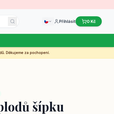
Přihlásit
0 Kč
dů. Děkujeme za pochopení.
 plodů šípku