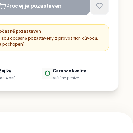
Prodej je pozastaven
dočasně pozastaven
jsou dočasně pozastaveny z provozních důvodů.
a pochopení.
čajíky
Garance kvality
do 4 dnů
Vrátíme peníze