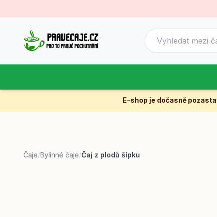
E-shop je dočasně pozast
Čaje
/
Bylinné čaje
/
Čaj z plodů šípku