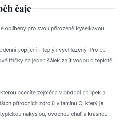
běh čaje
, je oblíbený pro svou přirozeně kyselkavou
dodenní popíjení – teplý i vychlazený. Pro co
vé lžičky na jeden šálek zalít vodou o teplotě
 kterou oceníte zejména v období chřipek a
ších přírodních zdrojů vitamínu C, který je
á typickou nakyslou, ovocnou chuť a krásnou