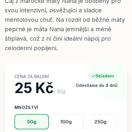
Čaj z marocké máty Nana je oblíbený pro
svou intenzivní, osvěžující a sladce
mentolovou chuť. Na rozdíl od běžné máty
peprné je máta Nana jemnější a méně
štiplavá, což z ní činí ideální nápoj pro
celodenní popíjení.
Skladem
CENA ZA BALENÍ
25 Kč
Odesíláme do 4 dnů
/
50
g
MNOŽSTVÍ
50g
100g
250g