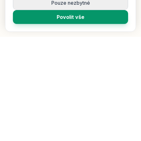
Pouze nezbytné
Povolit vše
Vybíráme pro vás ty nejlepší čaje z celého světa. Přímý dovoz,