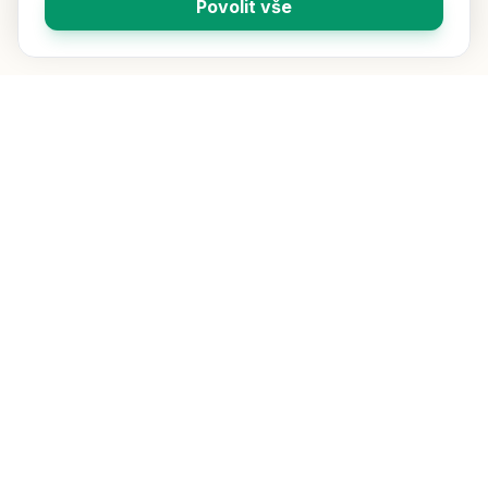
Povolit vše
Vybíráme pro vás ty nejlepší čaje z celého světa. Přímý dovoz,
čerstvost a kvalita jsou naší prioritou.