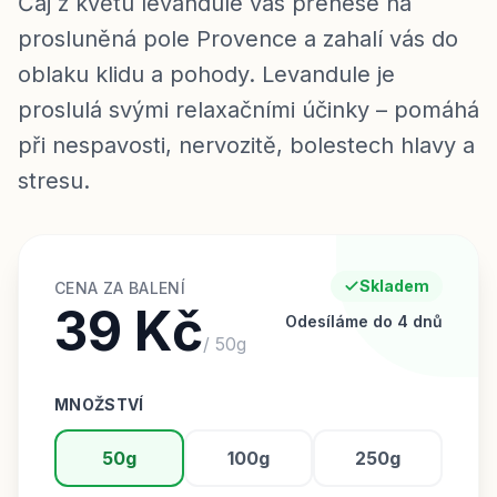
Čaj z květu levandule vás přenese na
prosluněná pole Provence a zahalí vás do
oblaku klidu a pohody. Levandule je
proslulá svými relaxačními účinky – pomáhá
při nespavosti, nervozitě, bolestech hlavy a
stresu.
Skladem
CENA ZA BALENÍ
39 Kč
Odesíláme do 4 dnů
/
50
g
MNOŽSTVÍ
50g
100g
250g