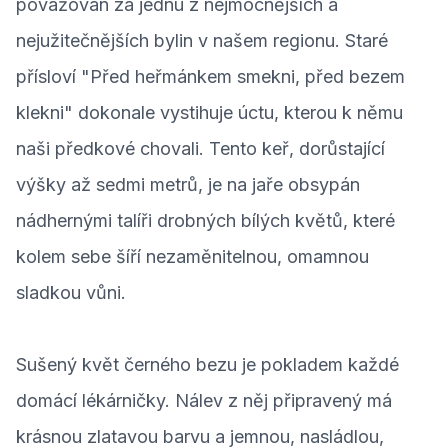
považován za jednu z nejmocnějších a
nejužitečnějších bylin v našem regionu. Staré
přísloví "Před heřmánkem smekni, před bezem
klekni" dokonale vystihuje úctu, kterou k němu
naši předkové chovali. Tento keř, dorůstající
výšky až sedmi metrů, je na jaře obsypán
nádhernými talíři drobných bílých květů, které
kolem sebe šíří nezaměnitelnou, omamnou
sladkou vůni.
Sušený květ černého bezu je pokladem každé
domácí lékárničky. Nálev z něj připravený má
krásnou zlatavou barvu a jemnou, nasládlou,