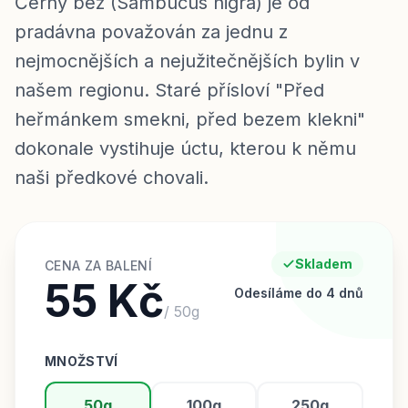
Černý bez (Sambucus nigra) je od
pradávna považován za jednu z
nejmocnějších a nejužitečnějších bylin v
našem regionu. Staré přísloví "Před
heřmánkem smekni, před bezem klekni"
dokonale vystihuje úctu, kterou k němu
naši předkové chovali.
Skladem
CENA ZA BALENÍ
55 Kč
Odesíláme do 4 dnů
/
50
g
MNOŽSTVÍ
50g
100g
250g