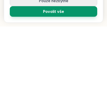
Pouze nezbytné
Povolit vše
Vybíráme pro vás ty nejlepší čaje z celého světa. Přímý dovoz,