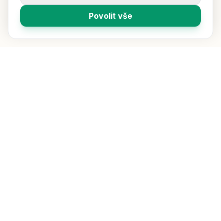
Povolit vše
Vybíráme pro vás ty nejlepší čaje z celého světa. Přímý dovoz,
čerstvost a kvalita jsou naší prioritou.