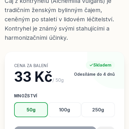
Čaj z kontryhelu (Alchemilla vulgaris) je
tradičním ženským bylinným čajem,
ceněným po staletí v lidovém léčitelství.
Kontryhel je známý svými stahujícími a
harmonizačními účinky.
Skladem
CENA ZA BALENÍ
33 Kč
Odesíláme do 4 dnů
/
50
g
MNOŽSTVÍ
50g
100g
250g